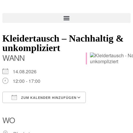
Kleidertausch – Nachhaltig &
unkompliziert
WANN
14.08.2026
12:00 - 17:00
ZUM KALENDER HINZUFÜGEN
ICS herunterladen
Google Kalender
iCalendar
Office 365
Outlook Live
WO