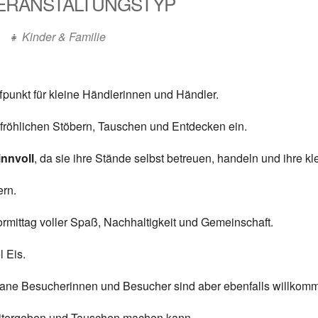
ERANSTALTUNGSTYP
👧 Kinder & Familie
fpunkt für kleine Händlerinnen und Händler.
fröhlichen Stöbern, Tauschen und Entdecken ein.
innvoll
, da sie ihre Stände selbst betreuen, handeln und ihre 
ern.
ormittag voller Spaß, Nachhaltigkeit und Gemeinschaft.
l Eis.
ontane Besucherinnen und Besucher sind aber ebenfalls willkom
 Weitergeben und Tauschen machen kann.