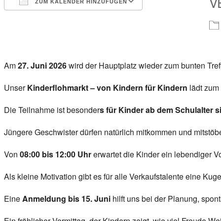
V
ZUM KALENDER HINZUFÜGEN
ICS herunterladen
Google Kalender
iCalendar
Office 365
Outlook Live
Am
27. Juni 2026
wird der Hauptplatz wieder zum bunten Tref
Unser
Kinderflohmarkt – von Kindern für Kindern
lädt zum 
Die Teilnahme ist besonder
s für Kinder ab dem Schulalter s
Jüngere Geschwister dürfen natürlich mitkommen und mitstöb
Von
08:00 bis 12:00 Uhr
erwartet die Kinder ein lebendiger V
Als kleine Motivation gibt es für alle Verkaufstalente eine Kuge
Eine
Anmeldung bis 15. Juni
hilft uns bei der Planung, sp
Ein fröhlicher Vormittag, der Kindern zeigt, wie viel Freude