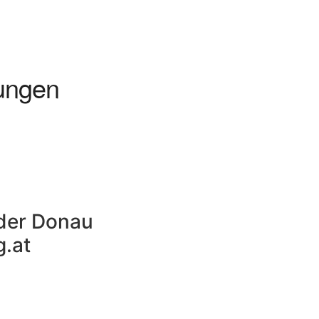
ungen
der Donau
.at