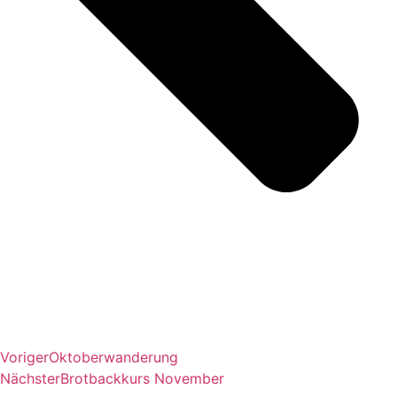
Voriger
Oktoberwanderung
Nächster
Brotbackkurs November